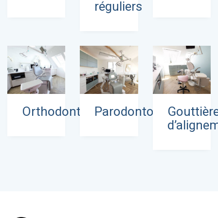
réguliers
Orthodontie
Parodontologie
Gouttièr
d’aligne